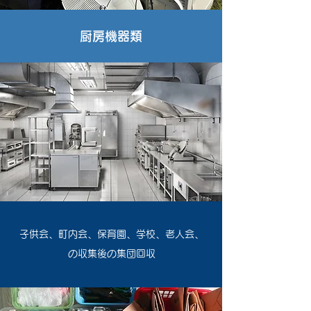
厨房機器類
子供会、町内会、保育園、学校、老人会、
の収集後の集団回収